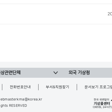
2
기상관련단체
외국 기상청
전화번호안내
부서&직원찾기
문서보기 프로그
ebmasterkma@korea.kr
Rights RESERVED