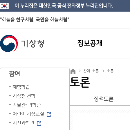
이 누리집은 대한민국 공식 전자정부 누리집입니다.
"하늘을 친구처럼, 국민을 하늘처럼"
정보공개
참여·소통
소통
참여
토론
체험학습
기상청 견학
정책토론
박물관·과학관
어린이 기상교실
지진과학관