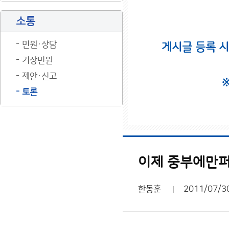
소통
민원·상담
게시글 등록 
기상민원
제안·신고
토론
이제 중부에만
한동훈
2011/07/3