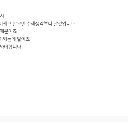
는지
이제 비만오면 수해생각부터 날것입니다
기때문이죠
야되는데 말이죠
 와야합니다