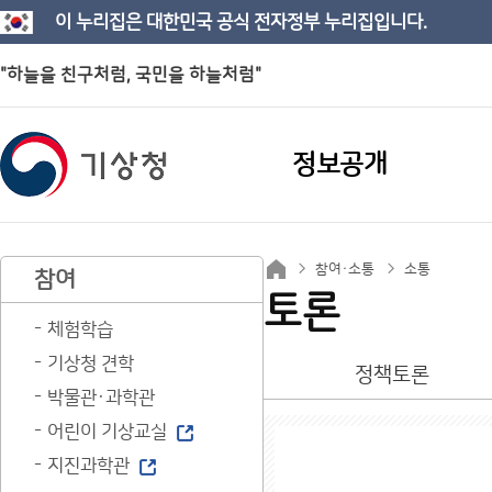
이 누리집은 대한민국 공식 전자정부 누리집입니다.
"하늘을 친구처럼, 국민을 하늘처럼"
정보공개
참여·소통
소통
참여
토론
체험학습
기상청 견학
정책토론
박물관·과학관
어린이 기상교실
지진과학관