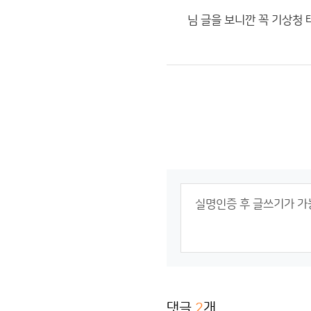
님 글을 보니깐 꼭 기상청
댓글
2
개