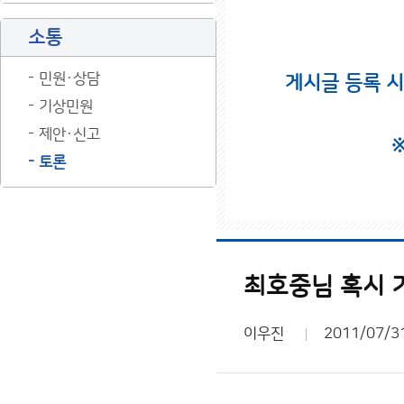
소통
민원·상담
게시글 등록 
기상민원
제안·신고
토론
최호중님 혹시 
이우진
2011/07/3