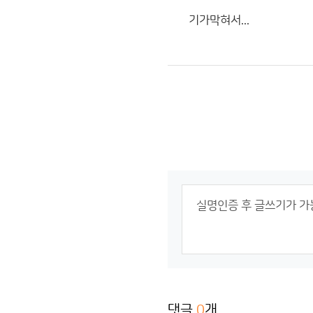
기가막혀서...
댓글
0
개