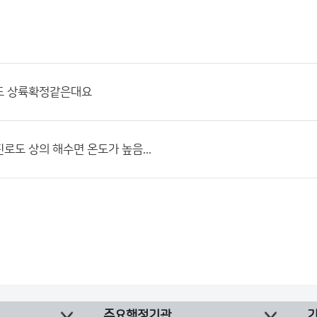
도 상륙확정같은대요
로도 상의 해수면 온도가 높음...
주요행정기관