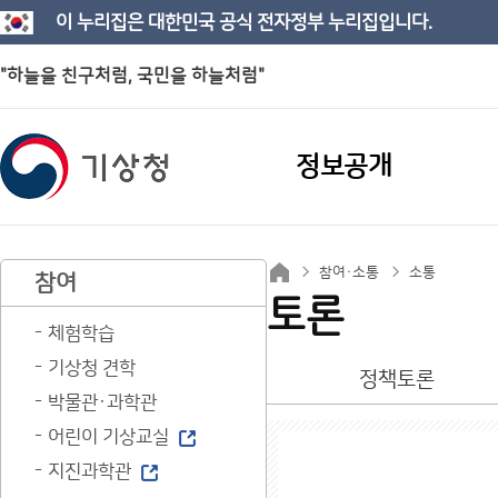
이 누리집은 대한민국 공식 전자정부 누리집입니다.
"하늘을 친구처럼, 국민을 하늘처럼"
정보공개
참여·소통
소통
참여
토론
체험학습
기상청 견학
정책토론
박물관·과학관
어린이 기상교실
지진과학관