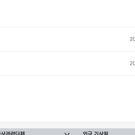
2
2
기상관련단체
외국 기상청