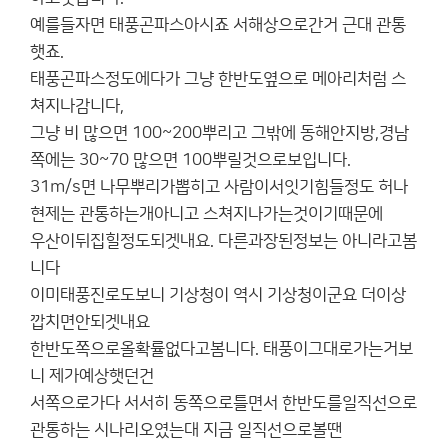
예를들자면 태풍곤파스아시죠 서해상으로간거 근대 관통
햇죠.
태풍곤파스정도에다가 그냥 한반도옆으로 메아리처럼 스
쳐지나감니다,
그냥 비 많으면 100~200뿌리고 그밖에 동해안지방,경남
쪽에는 30~70 많으면 100뿌릴것으로보입니다.
31m/s면 나무뿌리가뽑히고 사람이서잇기힘들정도 허나
현제는 관통하는개아니고 스쳐지나가는것이기때문에
우산이뒤집힐정도되겟내요. 다른과장된정보는 아니라고봄
니다
이미태풍진로도보니 기상청이 역시 기상청이군요 더이상
깝치면안되겟내요
한반도쪽으로올확률없다고봄니다. 태풍이그대로가는거보
니 제가예상햇던건
서쪽으로가다 서서히 동쪽으로틀면서 한반도를일직선으로
관통하는 시나리오였는대 지금 일직선으로볼땐