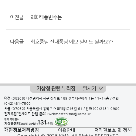
이전글
9호 태풍변수는
다음글
최호중님 신태종님 예보 믿어도 될까요??
기상청 관련 누리집
펼치기
대전
(35208) 대전광역시 서구 청사로 189 정부대전청사 1동 11~14층 / 전화
(042)481-7500
서울
(07062) 서울특별시 동작구 여의대방로16길 61 / 전화
(02)2181-0900
전자우편(웹사이트 관련 문의): webmasterkma@korea.kr
개인정보처리방침
이용안내
저작권보호 및 정책