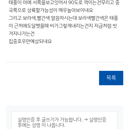
태풍이 아에 서쪽을보고잇어서 90도로 꺽이는건무리고 중
국쪽으로 상륙할가능성이 매우높아보이내요
그리고 보라색,빨간색 말씀하시는대 보라색빨간색은 태풍
이 근처에도달햇을때 비가그렇게내리는건지 지금처럼 빗
겨지나가는건
집중호우만예상되내요
목록