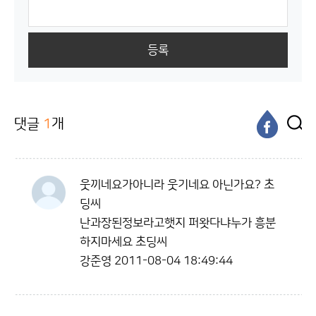
등록
댓글
1
개
웃끼네요가아니라 웃기네요 아닌가요? 초
딩씨
난과장된정보라고햇지 퍼왓다냐누가 흥분
하지마세요 초딩씨
강준영
2011-08-04 18:49:44