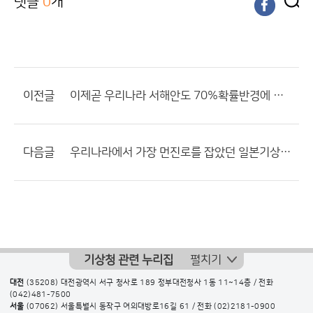
댓글
0
개
이전글
이제곧 우리나라 서해안도 70%확률반경에 들어갈 가능성이 있습니다...
다음글
우리나라에서 가장 먼진로를 잡았던 일본기상청도...
기상청 관련 누리집
펼치기
대전
(35208) 대전광역시 서구 청사로 189 정부대전청사 1동 11~14층 / 전화
(042)481-7500
서울
(07062) 서울특별시 동작구 여의대방로16길 61 / 전화
(02)2181-0900