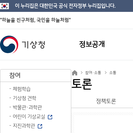
이 누리집은 대한민국 공식 전자정부 누리집입니다.
"하늘을 친구처럼, 국민을 하늘처럼"
정보공개
참여·소통
소통
참여
토론
체험학습
기상청 견학
정책토론
박물관·과학관
어린이 기상교실
지진과학관