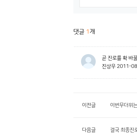
댓글
1
개
곧 진로를 확 바
진상우
2011-08
이전글
이번무더위는
다음글
결국 최종진로