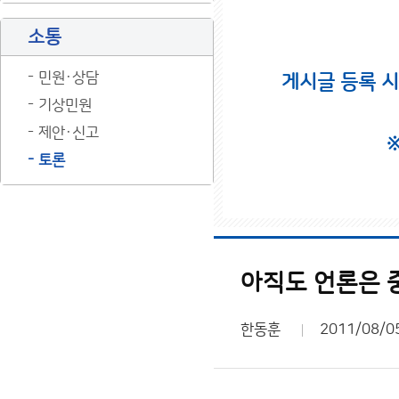
소통
민원·상담
게시글 등록 
기상민원
제안·신고
토론
아직도 언론은 
한동훈
2011/08/0