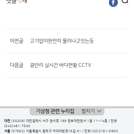
댓글
0
개
이전글
고기압이완전히 물러나고잇는듯
다음글
광안리 실시간 바다현황 CCTV
기상청 관련 누리집
펼치기
대전
(35208) 대전광역시 서구 청사로 189 정부대전청사 1동 11~14층 / 전화
(042)481-7500
서울
(07062) 서울특별시 동작구 여의대방로16길 61 / 전화
(02)2181-0900