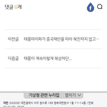
댓글
0
개
이전글
태풍마이파가 중국해안을 따라 북진하지 않고 서해해상으로 진격한다면
다음글
태풍이 계속이렇게 북상하단...
기상청 관련 누리집
펼치기
대전
(35208) 대전광역시 서구 청사로 189 정부대전청사 1동 11~14층 / 전화