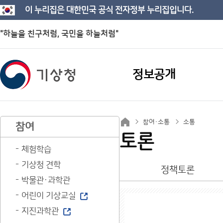
이 누리집은 대한민국 공식 전자정부 누리집입니다.
"하늘을 친구처럼, 국민을 하늘처럼"
정보공개
참여·소통
소통
참여
토론
체험학습
기상청 견학
정책토론
박물관·과학관
어린이 기상교실
지진과학관