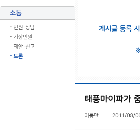
소통
민원·상담
게시글 등록 
기상민원
제안·신고
토론
태풍마이파가 중
이동만
2011/08/0