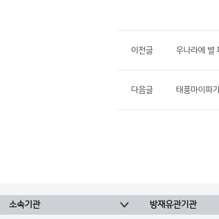
이전글
우나라에 별 피
다음글
태풍마이파가
소속기관
방재유관기관