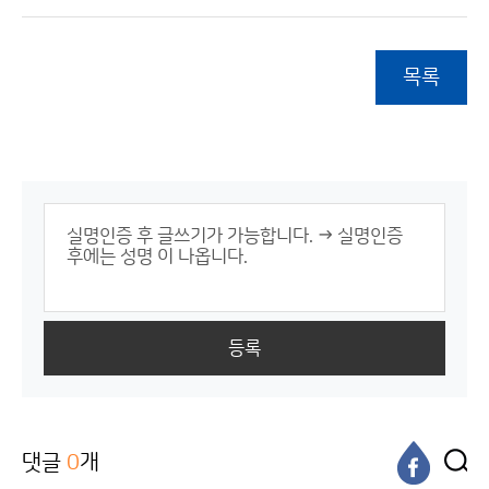
목록
등록
댓글
0
개