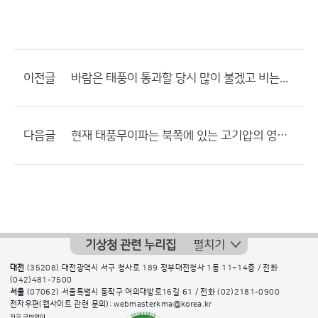
이전글
바람은 태풍이 통과할 당시 많이 불겠고 비는...
다음글
현재 태풍무이파는 북쪽에 있는 고기압의 영향으로...
기상청 관련 누리집
펼치기
대전
(35208) 대전광역시 서구 청사로 189 정부대전청사 1동 11~14층 / 전화
(042)481-7500
서울
(07062) 서울특별시 동작구 여의대방로16길 61 / 전화
(02)2181-0900
전자우편(웹사이트 관련 문의): webmasterkma@korea.kr