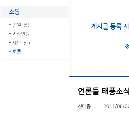
소통
민원·상담
게시글 등록 
기상민원
제안·신고
토론
언론들 태풍소식
신태종
2011/08/0