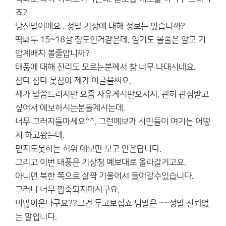
죠?
당신말이에요 . 정말 기상에 대해 정보는 있습니까?
딱봐두 15~18살 정도인거같은데. 일기도 볼줄은 알고 기
압계배치 볼줄압니까?
태풍에 대해 진리도 모르는분께서 참 너무 나대시네요.
참다 참다 못참아 제가 이글을써요.
제가 말씀드리지만 요즘 자유게시판오셔서, 괸히 관심받고
싶어서 예보하시는분들계시는데.
너무 그러지들마세요^^. 그런예보가 시민들이 여기는 어떻
지 하고왔는데.
믿지도못하는 허위 예보만 보고 안온답니다.
그리고 이번 태풍은 기상청 예보대로 올라갈거고요.
아니면 북한 쪽으로 살짝 기울어서 들어갈수있습니다.
그러니 너무 깝죽되지마시구요.
비많이온다구요??그건 두고보십쇼 님말은 ~~정말 신뢰없
는 말입니다.