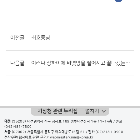
이전글
최호중님
다음글
이러다 상하이에 비몇방울 떨어지고 끝나겠는데요???
기상청 관련 누리집
펼치기
대전
(35208) 대전광역시 서구 청사로 189 정부대전청사 1동 11~14층 / 전화
(042)481-7500
서울
(07062) 서울특별시 동작구 여의대방로16길 61 / 전화
(02)2181-0900
전자우편(웹사이트 관련 문의): webmasterkma@korea.kr