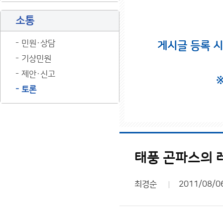
소통
민원·상담
게시글 등록 
기상민원
제안·신고
토론
태풍 곤파스의 
최경순
2011/08/0