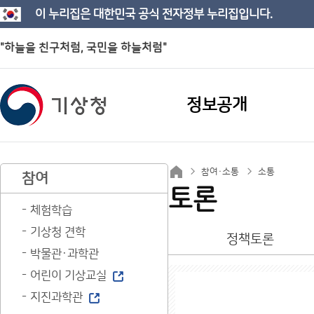
이 누리집은 대한민국 공식 전자정부 누리집입니다.
"하늘을 친구처럼, 국민을 하늘처럼"
정보공개
참여·소통
소통
참여
토론
체험학습
기상청 견학
정책토론
박물관·과학관
어린이 기상교실
지진과학관