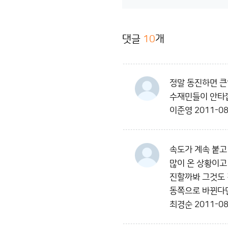
댓글
10
개
정말 동진하면 큰일
수재민들이 안타
이준영
2011-08
속도가 계속 붙고
많이 온 상황이고
진할까봐 그것도 
동쪽으로 바뀐다면
최경순
2011-08