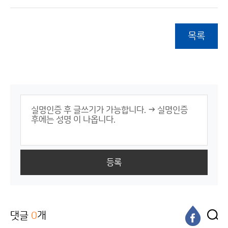
목록
등록
댓글
0
개