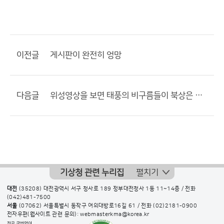
이전글
게시판이 완전히 엉망
다음글
위성영상을 보면 태풍의 비구름들이 북상은 별로 안하고 동쪽으로...
기상청 관련 누리집
펼치기
대전
(35208) 대전광역시 서구 청사로 189 정부대전청사 1동 11~14층 / 전화
(042)481-7500
서울
(07062) 서울특별시 동작구 여의대방로16길 61 / 전화
(02)2181-0900
전자우편(웹사이트 관련 문의): webmasterkma@korea.kr