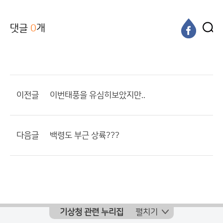
댓글
0
개
이전글
이번태풍을 유심히보았지만..
다음글
백령도 부근 상륙???
기상청 관련 누리집
펼치기