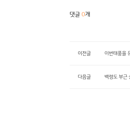
댓글
0
개
이전글
이번태풍을 
다음글
백령도 부근 