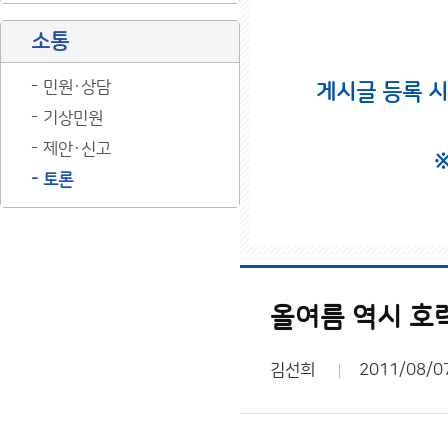
소통
민원·상담
게시글 등록 
기상민원
제안·신고
토론
올여름 역시 호
김선희
2011/08/0