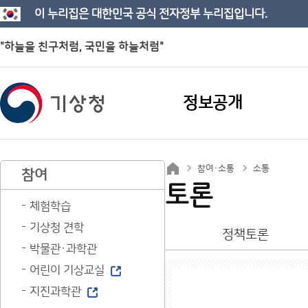
이 누리집은 대한민국 공식 전자정부 누리집입니다.
"하늘을 친구처럼, 국민을 하늘처럼"
정보공개
참여·소통
소통
참여
토론
체험학습
기상청 견학
정책토론
박물관·과학관
어린이 기상교실
지진과학관