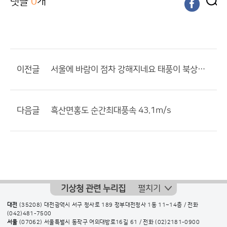
댓글
0
개
이전글
서울에 바람이 점차 강해지네요 태풍이 북상해서 그런가요?
다음글
흑산면홍도 순간최대풍속 43.1m/s
기상청 관련 누리집
펼치기
대전
(35208) 대전광역시 서구 청사로 189 정부대전청사 1동 11~14층 / 전화
(042)481-7500
서울
(07062) 서울특별시 동작구 여의대방로16길 61 / 전화
(02)2181-0900