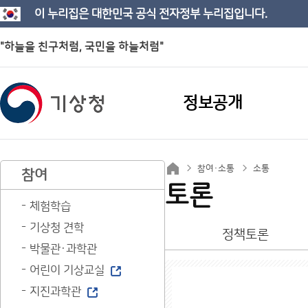
이 누리집은 대한민국 공식 전자정부 누리집입니다.
"하늘을 친구처럼, 국민을 하늘처럼"
정보공개
참여·소통
소통
참여
토론
체험학습
기상청 견학
정책토론
박물관·과학관
어린이 기상교실
지진과학관