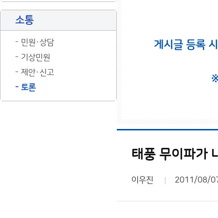
소통
민원·상담
게시글 등록 
기상민원
제안·신고
토론
태풍 무이파가 내일
이우진
2011/08/0