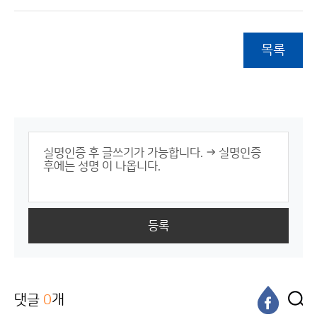
목록
등록
댓글
0
개