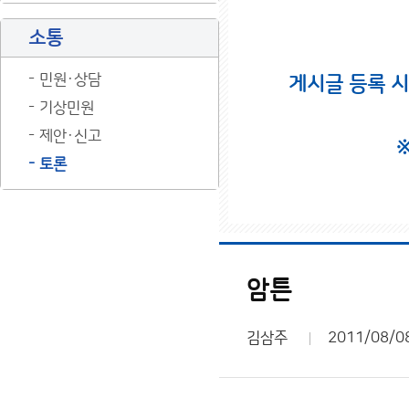
소통
민원·상담
게시글 등록 
기상민원
제안·신고
토론
암튼
김삼주
2011/08/0