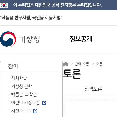
이 누리집은 대한민국 공식 전자정부 누리집입니다.
"하늘을 친구처럼, 국민을 하늘처럼"
정보공개
참여·소통
소통
참여
토론
체험학습
기상청 견학
정책토론
박물관·과학관
어린이 기상교실
지진과학관