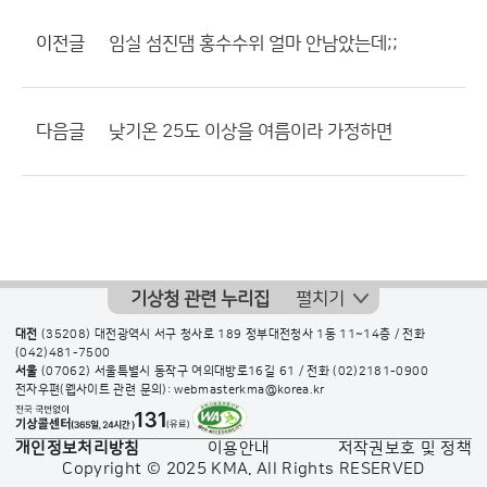
이전글
임실 섬진댐 홍수수위 얼마 안남았는데;;
다음글
낮기온 25도 이상을 여름이라 가정하면
기상청 관련 누리집
펼치기
대전
(35208) 대전광역시 서구 청사로 189 정부대전청사 1동 11~14층 / 전화
(042)481-7500
서울
(07062) 서울특별시 동작구 여의대방로16길 61 / 전화
(02)2181-0900
전자우편(웹사이트 관련 문의): webmasterkma@korea.kr
개인정보처리방침
이용안내
저작권보호 및 정책
Copyright © 2025 KMA. All Rights RESERVED