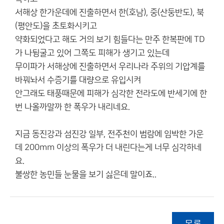
서해상 한가운데에 진출하면서 한(호남), 중(산둥반도), 북
(평안도)을 초토화시키고
약화되었다고 해도 거의 보기 힘들다는 만주 한복판에 TD
가 나뒹굴고 있어 그쪽도 피해가 생기고 있는데
무이파가 서해상에 진출하면서 우리나라 주위의 기압계를
바꿔놔서 수증기를 대량으로 유입시켜
안그래도 태풍때문에 피해가 심각한 전라도에 반세기에 한
번 나올까말까 한 폭우가 내리네요.
지금 동진강과 섬진강 일부, 전주천이 범람에 임박한 가운
데 200mm 이상의 폭우가 더 내린다는게 너무 심각하네
요.
불쌍한 농민들 눈물을 보기 싫은데 말이죠..