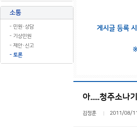
소통
민원·상담
게시글 등록 
기상민원
제안·신고
토론
아.....청주소나
김정훈
2011/08/1