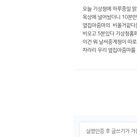
오늘 기상청에 하루종일 
옥상에 널어놨더니 10분만
옆집아줌마의 비올거같다는
비오고 5분있다 기상청홈
이건 뭐 날씨중계청이 따
차라리 우리 옆집아줌마를