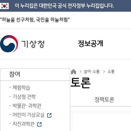
이 누리집은 대한민국 공식 전자정부 누리집입니다.
"하늘을 친구처럼, 국민을 하늘처럼"
정보공개
참여·소통
소통
참여
토론
체험학습
기상청 견학
정책토론
박물관·과학관
어린이 기상교실
지진과학관