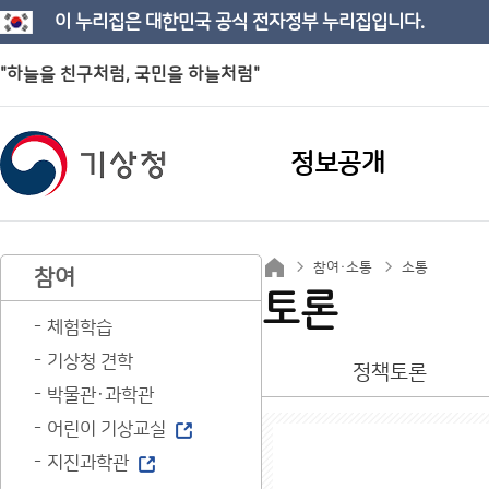
이 누리집은 대한민국 공식 전자정부 누리집입니다.
"하늘을 친구처럼, 국민을 하늘처럼"
정보공개
참여·소통
소통
참여
토론
체험학습
기상청 견학
정책토론
박물관·과학관
어린이 기상교실
지진과학관