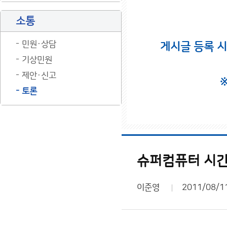
소통
민원·상담
게시글 등록 
기상민원
제안·신고
토론
슈퍼컴퓨터 시간
이준영
2011/08/1