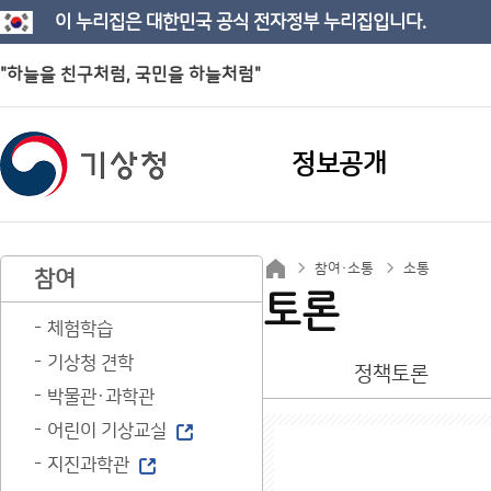
이 누리집은 대한민국 공식 전자정부 누리집입니다.
"하늘을 친구처럼, 국민을 하늘처럼"
정보공개
참여·소통
소통
참여
토론
체험학습
기상청 견학
정책토론
박물관·과학관
어린이 기상교실
지진과학관