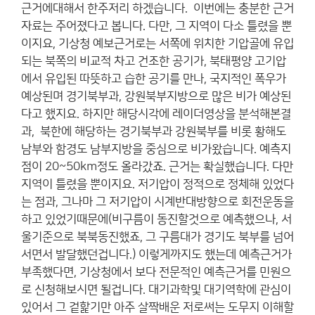
근거에대해서 한주저리 하겠습니다. 이번에는 충분한 근거
자료는 주어졌다고 봅니다. 다만, 그 지역이 다소 틀렸을 뿐
이지요, 기상청 예보근거로는 서쪽에 위치한 기압골에 유입
되는 북쪽의 비교적 차고 건조한 공기가, 북태평양 고기압
에서 유입된 따뜻하고 습한 공기를 만나, 국지적인 폭우가
예상된며 경기북부과, 강원북부지방으로 많은 비가 예상된
다고 했지요. 하지만 해당시각에 레이더영상을 분석해본결
과, 북한에 해당하는 경기북부과 강원북부를 비롯 황해도
남부와 함경도 남부지방을 중심으로 비가왔습니다. 예측지
점이 20~50km정도 올라갔죠. 근거는 확실했습니다. 다만
지역이 틀렸을 뿐이지요. 저기압이 정적으로 정체해 있었다
는 점과, 그나마 그 저기압이 시계반대방향으로 회전운동을
하고 있었기때문에(비구름이 동진할것으로 예측했으나, 서
울기준으로 북북동진했죠, 그 구름대가 경기도 북부를 넘어
서면서 발달했던겁니다.) 이렇게까지도 했는데 예측근거가
부족했다면, 기상청에서 보다 전문적인 예측근거를 민원으
로 신청해보시면 될겁니다. 대기과학및 대기역학에 관심이
있어서 그 겉핥기만 아주 살짝배운 저로써는 도무지 이해할