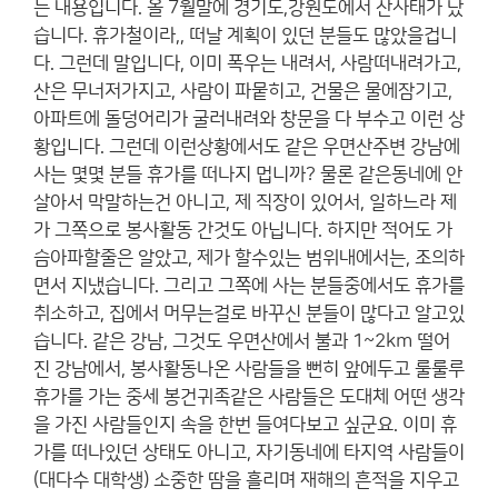
는 내용입니다. 올 7월말에 경기도,강원도에서 산사태가 났
습니다. 휴가철이라,, 떠날 계획이 있던 분들도 많았을겁니
다. 그런데 말입니다, 이미 폭우는 내려서, 사람떠내려가고,
산은 무너저가지고, 사람이 파뭍히고, 건물은 물에잠기고,
아파트에 돌덩어리가 굴러내려와 창문을 다 부수고 이런 상
황입니다. 그런데 이런상황에서도 같은 우면산주변 강남에
사는 몇몇 분들 휴가를 떠나지 멉니까? 물론 같은동네에 안
살아서 막말하는건 아니고, 제 직장이 있어서, 일하느라 제
가 그쪽으로 봉사활동 간것도 아닙니다. 하지만 적어도 가
슴아파할줄은 알았고, 제가 할수있는 범위내에서는, 조의하
면서 지냈습니다. 그리고 그쪽에 사는 분들중에서도 휴가를
취소하고, 집에서 머무는걸로 바꾸신 분들이 많다고 알고있
습니다. 같은 강남, 그것도 우면산에서 불과 1~2km 떨어
진 강남에서, 봉사활동나온 사람들을 뻔히 앞에두고 룰룰루
휴가를 가는 중세 봉건귀족같은 사람들은 도대체 어떤 생각
을 가진 사람들인지 속을 한번 들여다보고 싶군요. 이미 휴
가를 떠나있던 상태도 아니고, 자기동네에 타지역 사람들이
(대다수 대학생) 소중한 땀을 흘리며 재해의 흔적을 지우고