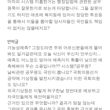
어차피 시스템 미흡한거는 행정입법에 관련된 공무
원쪽이 잘못한거로 보는게 타당합니다. 그들 잘못이
기도 하지만 애초에 복지등에 있어서 정당한 투표등
을 통해서 이들을 뽑아할 당사자들인 국민들도 책임
이 없지는 않을테지요?
반박글
가능성예측? 그정도라면 주위 어르신분들에게 물어
봐도 알거같은데요 오늘 삭신이 쑤신지 안쑤신지...
예측도 어느정도 맞아야 예측이지 확률이 낮으면 예
측해봐야 무슨 소용입니까?? 시스템?공무원?
날씨관련 공무원도 국민이 뽑나요? 국회의원선거
공약에 기상청을 발전시키겠습니다 이런 국회의원
도 있나요?
외국기상청은 이렇게 허구한날 정반대로 예보하고
자국민들에게 욕안먹을까요?
근거만 있으면 무엇합니까? 결과가 맞질 않는데
그런데도 결과를 무시하고 우린 충분한 근거로 예보