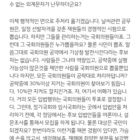
수 없는 외계문자가 난무하더군요?
이제 행적적인 면으로 주저리 옮기겠습니다. 날씨관련 공무
원은, 일정 선발자격을 갖춘 재원들의 경쟁적인 시험으로
뽑습니다. 하지만 그들을 관리하는거는 국회의원들이죠. 그
런데 그 국회의원들은 누가뽑을까요? 물론 시민이 뽑죠. 말
씀그대로 국회의원 공약에서 기상청 발전시킨다라는 후보
자는 없습니다. 사람들은 그나마 역량있고, 공략중에 실행
가능성이 많은것을 제안한 사람을 국회의원으로 뽑을뿐입
니다 하지만, 모든 국회의원들이 공략대로 처리하덥니까?
공략중에 30%이상 지키는 국회의원이 찾아보기 힘듭니
다. 10%만 지켜도 잘지킨거죠. 자, 여기서 어폐가 있습니
다. 거의 모든 입법행위는 국회의원들이 투표로 결정합니
다. 그런데, 정기국회와 임시국회라는 곳에서 입법안을 처
리하기 전에, 각 정당에서는 후보 입법안들을 여론이나, 설
문조사를 통해서 모집을 하게 됩니다. 물론 대상은 국민이
되겠지요? 한번이라도 이런거를 해본 경험이 있다면, 가슴
에 손을 얹고서, 생각해보죠. 재해에 취약한 부분을 보강했