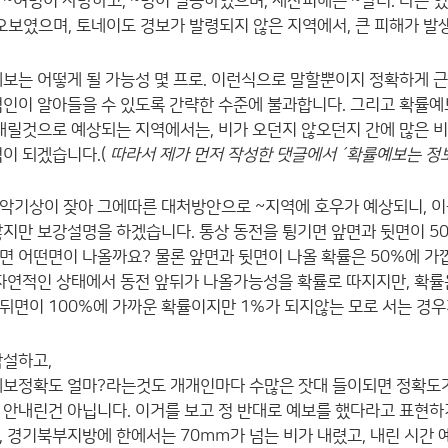
 ~여명이 사망하고, ~명이 실종하였으며, 재산피해는 ~달러. 라는
 오보였으며, 토네이도 경보가 발령되지 않은 지역에서, 큰 피해가 발
보는 어떻게 될 가능성 몇 프로. 이런식으로 말할뿐이지 정확하게 
범인이 알아들을 수 있도록 간략한 수준에 불과합니다. 그리고 확률예보
 내릴것으로 예상되는 지역에서는, 비가 오던지 않오던지 간에 많은 비
이 되겠습니다.(
따라서 제가 먼저 작성한 댓글에서 ´확률예보는 정
악기상이 잦아 그에따른 대처방안으로 ~지역에 호우가 예상되니, 이
찮지만 보강설명을 하겠습니다. 통상 동전을 튕기면 앞면과 뒷면이 5
면 어떤면이 나올까요? 물론 앞면과 뒷면이 나올 확률은 50%에 가깝
 자연적인 상태에서 동전 앞뒤가 나올가능성을 확률로 따지지만, 확률
뒤면이 100%에 가까운 확률이지만 1%가 되지않는 모로 서는 경우가
각설하고,
예보정확도 얼마?라는것도 개개인마다 수많은 잣대 들이되면 정확도가
 안내린건 아닙니다. 이거를 보고 정 반대로 예보를 했다라고 표현하
, 경기북부지방에 한에서는 70mm가 넘는 비가 내렸고, 내린 시간