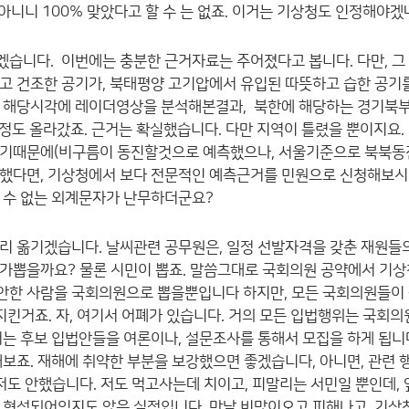
건 아니니 100% 맞았다고 할 수 는 없죠. 이거는 기상청도 인정해야
습니다. 이번에는 충분한 근거자료는 주어졌다고 봅니다. 다만, 그
고 건조한 공기가, 북태평양 고기압에서 유입된 따뜻하고 습한 공기
만 해당시각에 레이더영상을 분석해본결과, 북한에 해당하는 경기북
km정도 올라갔죠. 근거는 확실했습니다. 다만 지역이 틀렸을 뿐이지요
기때문에(비구름이 동진할것으로 예측했으나, 서울기준으로 북북동진
했다면, 기상청에서 보다 전문적인 예측근거를 민원으로 신청해보시
 수 없는 외계문자가 난무하더군요?
리 옮기겠습니다. 날씨관련 공무원은, 일정 선발자격을 갖춘 재원들
가뽑을까요? 물론 시민이 뽑죠. 말씀그대로 국회의원 공약에서 기상
안한 사람을 국회의원으로 뽑을뿐입니다 하지만, 모든 국회의원들이 
잘지킨거죠. 자, 여기서 어폐가 있습니다. 거의 모든 입법행위는 국
서는 후보 입법안들을 여론이나, 설문조사를 통해서 모집을 하게 됩니
해보죠. 재해에 취약한 부분을 보강했으면 좋겠습니다, 아니면, 관련
저도 안했습니다. 저도 먹고사는데 치이고, 피말리는 서민일 뿐인데, 
 형성되어있지도 않은 실정입니다. 만날 비많이오고 피해나고, 기상청