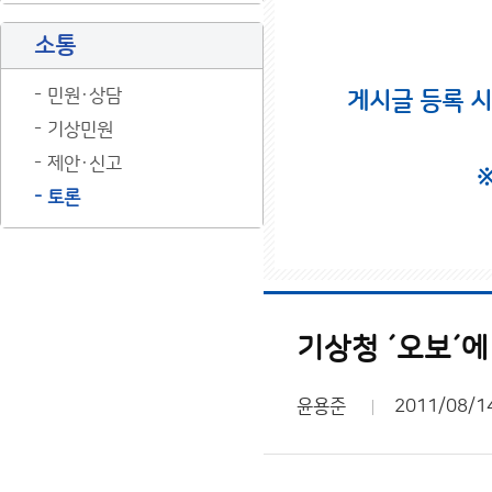
소통
민원·상담
게시글 등록 
기상민원
제안·신고
토론
기상청 ´오보´
윤용준
2011/08/1