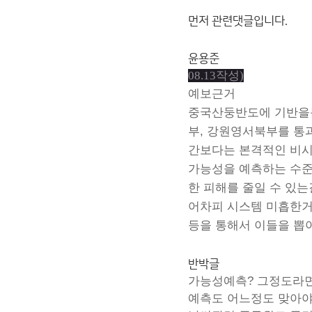
먼저 관련댓글입니다.
윤용준
08.13작성)
예보근거
중국산둥반도에 기반을둔
부, 강원영서북부를 통
간보다는 본격적인 비시
가능성을 예측하는 수준
한 피해를 줄일 수 있
어차피 시스템 미흡한거
등을 통해서 이들을 뽑
반박글
가능성예측? 그정도라면
예측도 어느정도 맞아야