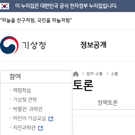
이 누리집은 대한민국 공식 전자정부 누리집입니다.
"하늘을 친구처럼, 국민을 하늘처럼"
정보공개
참여·소통
소통
참여
토론
체험학습
기상청 견학
정책토론
박물관·과학관
어린이 기상교실
지진과학관