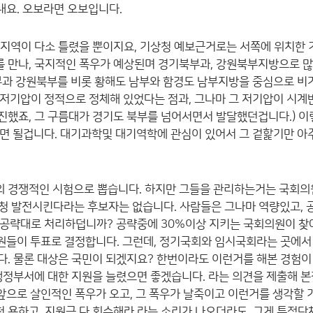
겠내요. 오보라면 오보입니다.
 지역이 다소 틀렸을 뿐이지요, 기상청 예보근거로는 서쪽에 위치한
를 만나, 국지적인 폭우가 예상된며 경기북부과, 강원북부지방으로 많
부과 강원북부를 비롯 황해도 남부와 함경도 남부지방을 중심으로 
. 저기압이 정적으로 정체해 있었다는 점과, 그나마 그 저기압이 시
했죠, 그 구름대가 경기도 북부를 넘어서면서 발달했던겁니다.) 
면 될겁니다. 대기과학및 대기역학에 관심이 있어서 그 겉핥기만 아
의 경쟁적인 시험으로 뽑습니다. 하지만 그들을 관리하는거는 국회의
청 발전시킨다라는 후보자는 없습니다. 사람들은 그나마 역량있고,
공략대로 처리하덥니까? 공략중에 30%이상 지키는 국회의원이 찾
회의원들이 투표로 결정합니다. 그런데, 정기국회와 임시국회라는 곳에
다. 물론 대상은 국민이 되겠지요? 한번이라도 이런거를 해본 경험이
 행정부서에 대한 지원을 늘렸으면 좋겠습니다. 라는 의견을 제출해 
앞으로 살인적인 폭우가 오고, 그 폭우가 날죽이고 이런거를 생각할 
 욕하고, 지원금 다 회수해라 라는 소리가 나오더라도, 그게 특정