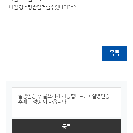
내일 강수량좀알려줄수있나여?^^
목록
등록