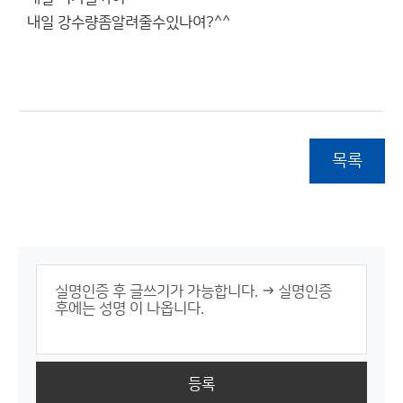
내일 강수량좀알려줄수있나여?^^
목록
등록