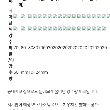
짜
화)
시
각
날
씨
강
수
확
70
80
80
80
70
60
30
20
20
20
20
20
20
20
20
20
20
20
률
(%)
강
수
50~mm
10~24mm
-
-
-
량
동네예보 상으로도 눈에띄게 불어난 강수량이 보입니다.
저기압이 예상보다 다소 남쪽으로 치우쳐진 황해도 상으로