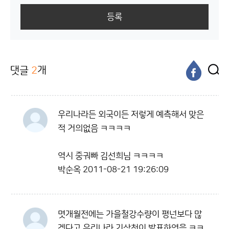
등록
댓글
2
개
우리나라든 외국이든 저렇게 예측해서 맞은
적 거의없음 ㅋㅋㅋㅋ
역시 중궈빠 김선희님 ㅋㅋㅋㅋ
박순옥
2011-08-21 19:26:09
몃개월전에는 가을철강수량이 평넌보다 많
겟다고 우리나라 기상청이 발표하엿음 ㅋㅋ