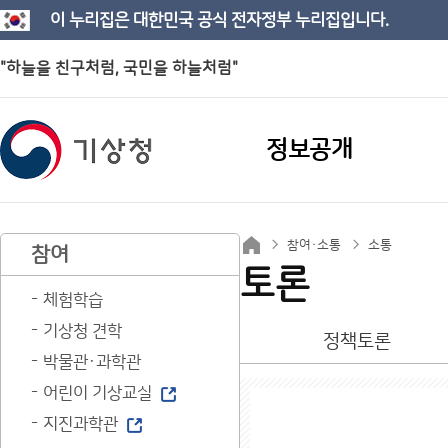
이 누리집은 대한민국 공식 전자정부 누리집입니다.
"하늘을 친구처럼, 국민을 하늘처럼"
정보공개
참여·소통
소통
참여
토론
체험학습
기상청 견학
정책토론
박물관·과학관
어린이 기상교실
지진과학관