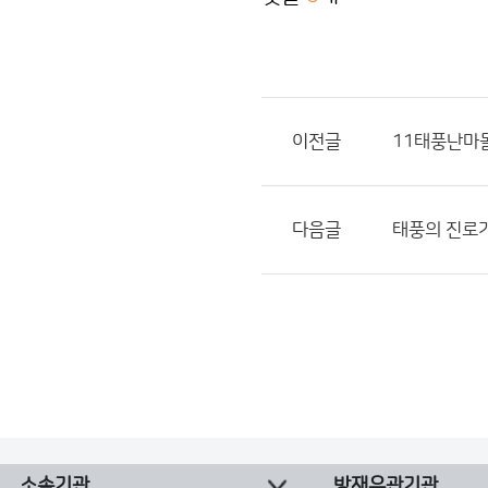
이전글
11태풍난마
다음글
태풍의 진로가
소속기관
방재유관기관