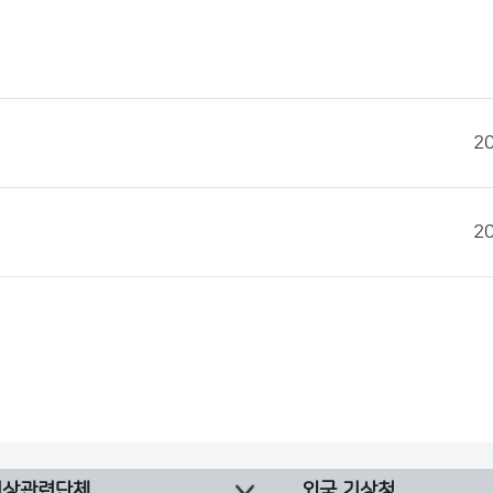
2
2
기상관련단체
외국 기상청