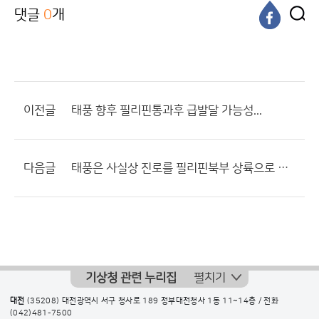
댓글
0
개
이전글
태풍 향후 필리핀통과후 급발달 가능성...
다음글
태풍은 사실상 진로를 필리핀북부 상륙으로 잡은것 같습니다...
기상청 관련 누리집
펼치기
대전
(35208) 대전광역시 서구 청사로 189 정부대전청사 1동 11~14층 / 전화
(042)481-7500