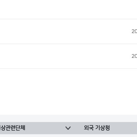
2
2
기상관련단체
외국 기상청