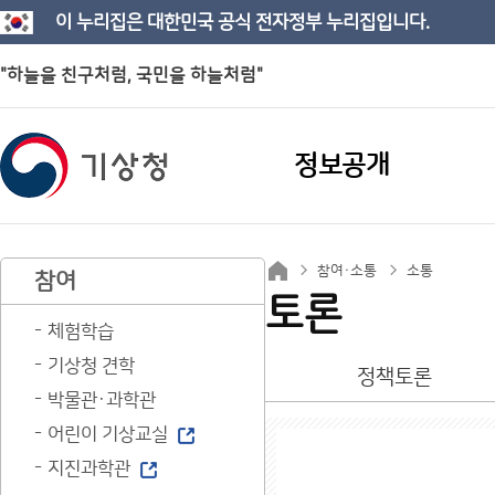
이 누리집은 대한민국 공식 전자정부 누리집입니다.
"하늘을 친구처럼, 국민을 하늘처럼"
정보공개
참여·소통
소통
참여
토론
체험학습
기상청 견학
정책토론
박물관·과학관
어린이 기상교실
지진과학관