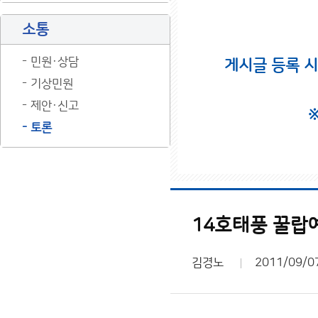
소통
민원·상담
게시글 등록 
기상민원
제안·신고
토론
14호태풍 꿀랍
김경노
2011/09/0