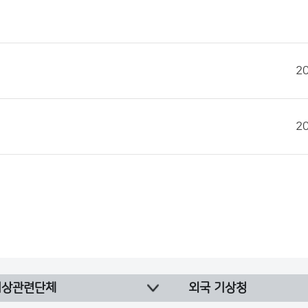
2
2
기상관련단체
외국 기상청