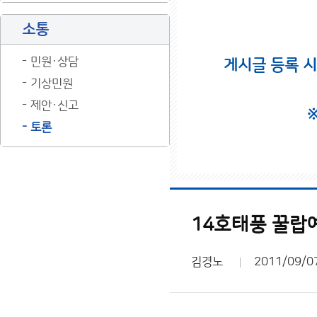
소통
민원·상담
게시글 등록 
기상민원
제안·신고
토론
14호태풍 꿀랍
김경노
2011/09/0