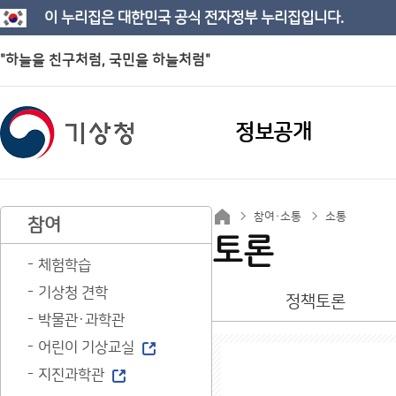
이 누리집은 대한민국 공식 전자정부 누리집입니다.
"하늘을 친구처럼, 국민을 하늘처럼"
정보공개
참여·소통
소통
참여
토론
체험학습
기상청 견학
정책토론
박물관·과학관
어린이 기상교실
지진과학관