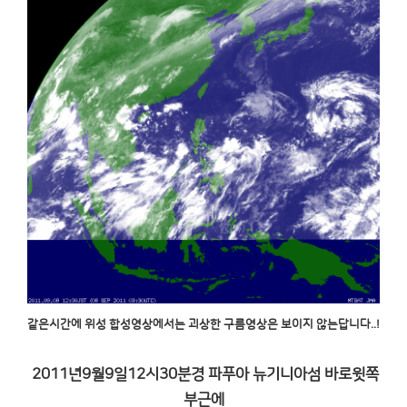
같은시간에 위성 합성영상에서는 괴상한 구름영상은 보이지 않는답니다..!
2011년9월9일12시30분경 파푸아 뉴기니아섬 바로윗쪽
부근에