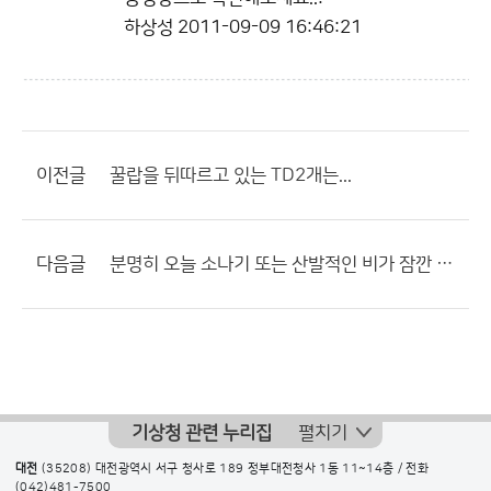
하상성
2011-09-09 16:46:21
이전글
꿀랍을 뒤따르고 있는 TD2개는...
다음글
분명히 오늘 소나기 또는 산발적인 비가 잠깐 온다고 했는데...
기상청 관련 누리집
펼치기
대전
(35208) 대전광역시 서구 청사로 189 정부대전청사 1동 11~14층 / 전화
(042)481-7500