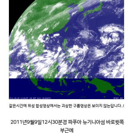
같은시간에 위성 합성영상에서는 괴상한 구름영상은 보이지 않는답니다..!
2011년9월9일12시30분경 파푸아 뉴기니아섬 바로윗쪽
부근에