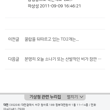
하상성
2011-09-09 16:46:21
이전글
꿀랍을 뒤따르고 있는 TD2개는...
다음글
분명히 오늘 소나기 또는 산발적인 비가 잠깐 온다고 했는데...
기상청 관련 누리집
펼치기
대전
(35208) 대전광역시 서구 청사로 189 정부대전청사 1동 11~14층 / 전화
(042)481-7500