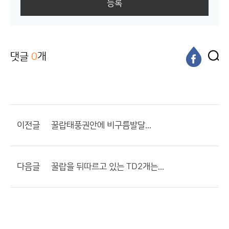
등록
댓글
0
개
이전글
꿀랍태풍권안에 비구름발달...
다음글
꿀랍을 뒤따르고 있는 TD2개는...