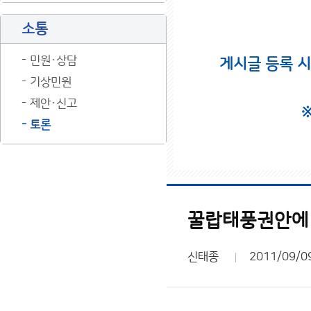
소통
민원·상담
게시글 등록 
기상민원
제안·신고
토론
꿀랍태풍권안에 
신태종
2011/09/0