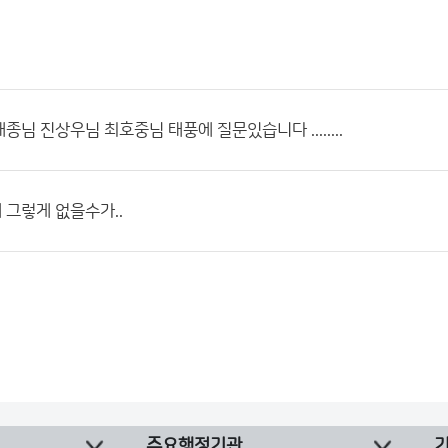
종님 진상우님 최호중님 태풍에 질문있습니다 ........
그렇게 없을수가..
주요행정기관