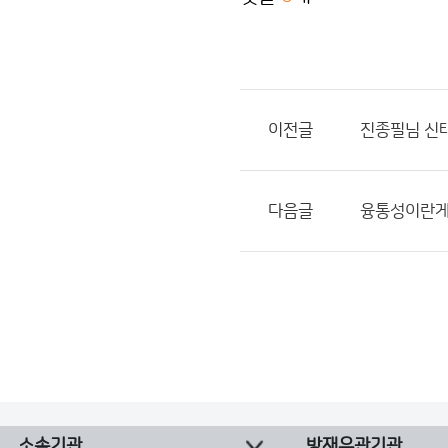
이전글
진종필님 신태
다음글
융통성이란게 
소속기관
방재유관기관