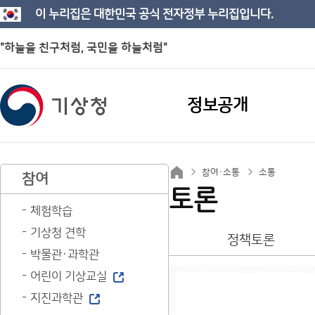
이 누리집은 대한민국 공식 전자정부 누리집입니다.
"하늘을 친구처럼, 국민을 하늘처럼"
정보공개
참여·소통
소통
참여
토론
체험학습
기상청 견학
정책토론
박물관·과학관
어린이 기상교실
지진과학관