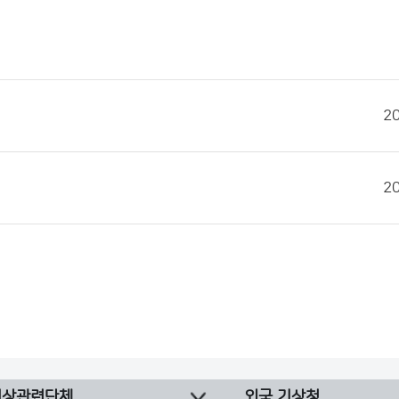
2
2
기상관련단체
외국 기상청