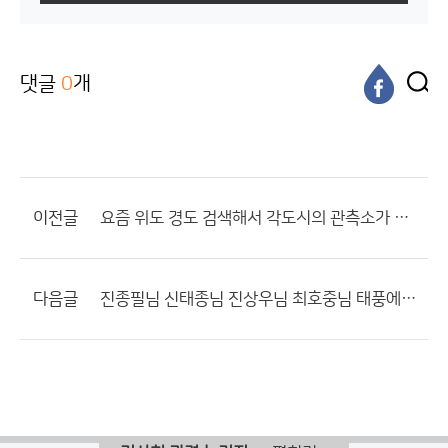
댓글
0
개
이전글
요즘 위도 경도 검색해서 각도시의 관측소가 어디있는지
다음글
진종필님 신태종님 진상우님 최호중님 태풍에 질문있습니다 ........