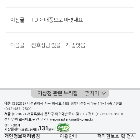
이전글
TD > 태풍으로 바꼇내요
다음글
전호성님 있을뗴가 좋앗음
기상청 관련 누리집
펼치기
대전
(35208) 대전광역시 서구 청사로 189 정부대전청사 1동 11~14층 / 전화
(042)481-7500
서울
(07062) 서울특별시 동작구 여의대방로16길 61 / 전화
(02)2181-0900
전자우편(웹사이트 관련 문의): webmasterkma@korea.kr
개인정보처리방침
이용안내
저작권보호 및 정책