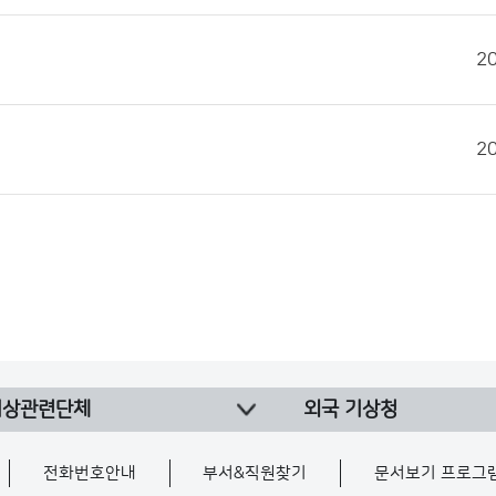
2
2
기상관련단체
외국 기상청
전화번호안내
부서&직원찾기
문서보기 프로그