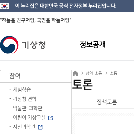
이 누리집은 대한민국 공식 전자정부 누리집입니다.
"하늘을 친구처럼, 국민을 하늘처럼"
정보공개
참여·소통
소통
참여
토론
체험학습
기상청 견학
정책토론
박물관·과학관
어린이 기상교실
지진과학관