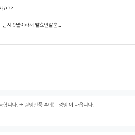
가요??
 단지 9월이라서 발효안할뿐...