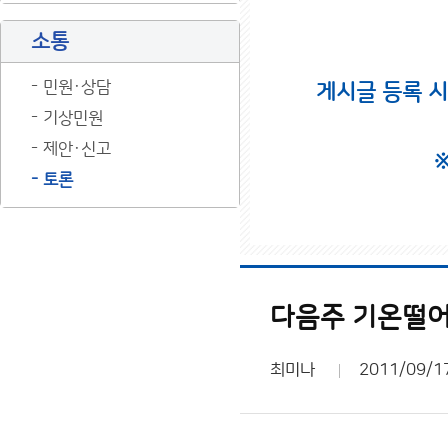
소통
민원·상담
게시글 등록 
기상민원
제안·신고
토론
다음주 기온떨어지
최미나
2011/09/1