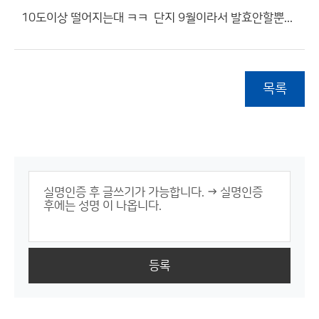
10도이상 떨어지는대 ㅋㅋ 단지 9월이라서 발효안할뿐...
목록
등록