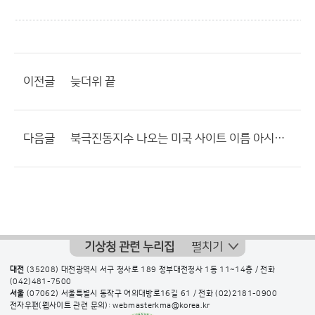
이전글
늦더위 끝
다음글
북극진동지수 나오는 미국 사이트 이름 아시는분..
기상청 관련 누리집
펼치기
대전
(35208) 대전광역시 서구 청사로 189 정부대전청사 1동 11~14층 / 전화
(042)481-7500
서울
(07062) 서울특별시 동작구 여의대방로16길 61 / 전화
(02)2181-0900
전자우편(웹사이트 관련 문의): webmasterkma@korea.kr