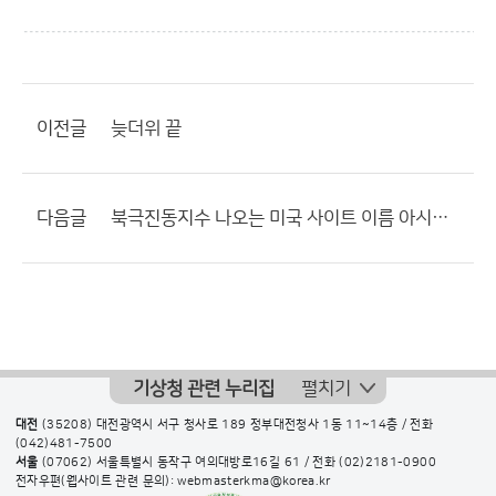
이전글
늦더위 끝
다음글
북극진동지수 나오는 미국 사이트 이름 아시는분..
기상청 관련 누리집
펼치기
대전
(35208) 대전광역시 서구 청사로 189 정부대전청사 1동 11~14층 / 전화
(042)481-7500
서울
(07062) 서울특별시 동작구 여의대방로16길 61 / 전화
(02)2181-0900
전자우편(웹사이트 관련 문의): webmasterkma@korea.kr