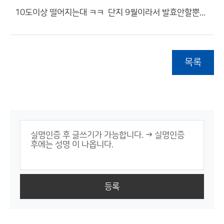
10도이상 떨어지는대 ㅋㅋ 단지 9월이라서 발효안할뿐...
목록
등록