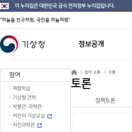
이 누리집은 대한민국 공식 전자정부 누리집입니다.
"하늘을 친구처럼, 국민을 하늘처럼"
정보공개
참여·소통
소통
참여
토론
체험학습
기상청 견학
정책토론
박물관·과학관
어린이 기상교실
지진과학관