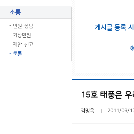
소통
민원·상담
게시글 등록 
기상민원
제안·신고
토론
15호 태풍은 우
김명옥
2011/09/1