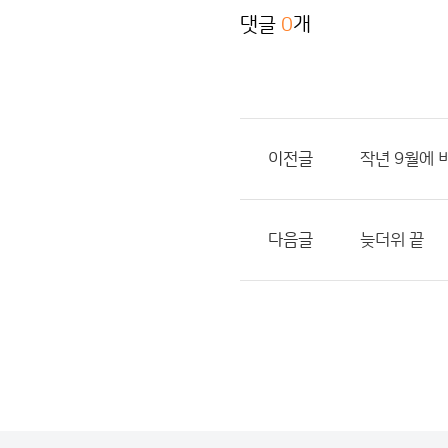
댓글
0
개
이전글
작년 9월에 
다음글
늦더위 끝