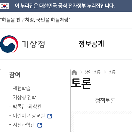
이 누리집은 대한민국 공식 전자정부 누리집입니다.
"하늘을 친구처럼, 국민을 하늘처럼"
정보공개
참여·소통
소통
참여
토론
체험학습
기상청 견학
정책토론
박물관·과학관
어린이 기상교실
지진과학관