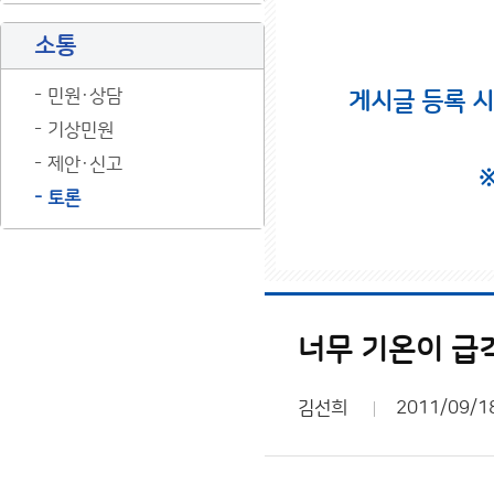
소통
민원·상담
게시글 등록 
기상민원
제안·신고
토론
너무 기온이 급
김선희
2011/09/1