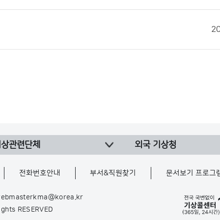
2
기상관련단체
외국 기상청
전화번호안내
부서&직원찾기
문서보기 프로그
ebmasterkma@korea.kr
Rights RESERVED