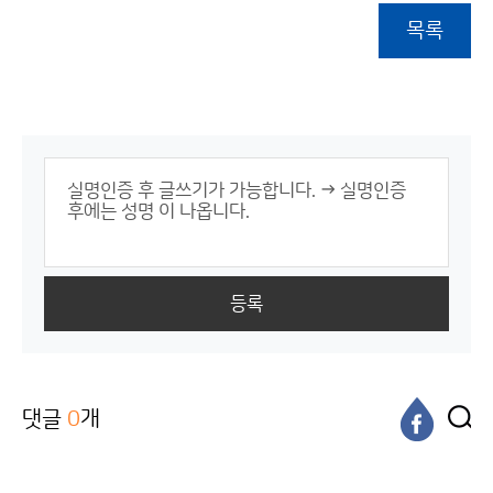
목록
등록
댓글
0
개