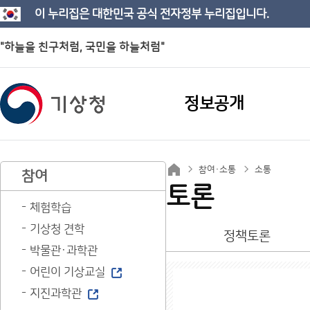
이 누리집은 대한민국 공식 전자정부 누리집입니다.
"하늘을 친구처럼, 국민을 하늘처럼"
정보공개
참여·소통
소통
참여
토론
체험학습
기상청 견학
정책토론
박물관·과학관
어린이 기상교실
지진과학관