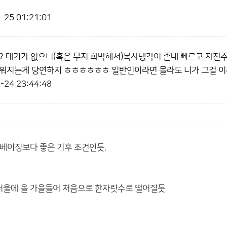
-25 01:21:01
? 대기가 없으니(혹은 무지 희박해서)복사냉각이 존내 빠르고 자전
워지는게 당연하지 ㅎㅎㅎㅎㅎㅎ 일반인이라면 몰라도 니가 그걸 이제
-24 23:44:48
 베이징보다 좋은 기후 조건인듯.
서울에 올 가을들어 처음으로 한자릿수로 떨어질듯