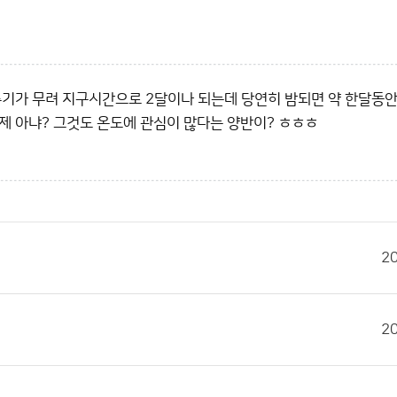
주기가 무려 지구시간으로 2달이나 되는데 당연히 밤되면 약 한달동
 아냐? 그것도 온도에 관심이 많다는 양반이? ㅎㅎㅎ
2
2