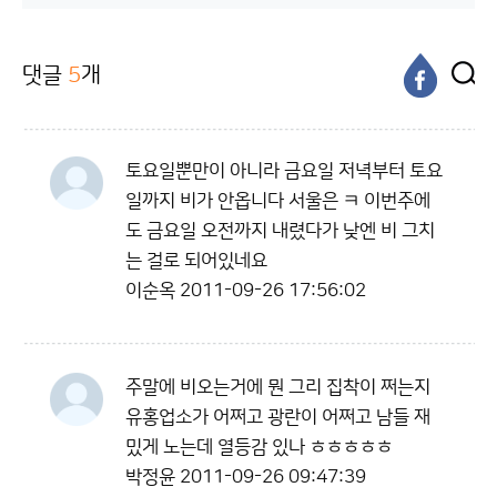
댓글
5
개
토요일뿐만이 아니라 금요일 저녁부터 토요
일까지 비가 안옵니다 서울은 ㅋ 이번주에
도 금요일 오전까지 내렸다가 낮엔 비 그치
는 걸로 되어있네요
이순옥
2011-09-26 17:56:02
주말에 비오는거에 뭔 그리 집착이 쩌는지
유홍업소가 어쩌고 광란이 어쩌고 남들 재
밌게 노는데 열등감 있나 ㅎㅎㅎㅎㅎ
박정윤
2011-09-26 09:47:39