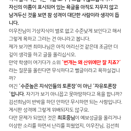
자신의 이름이 표시되어 있는
욕글을 아직도 지우지 않고
남겨두신 것을 보면 참 성격이 대단한 사람이라 생각이 듭
니다.
이우진님이 기상지식이 별로 없고 수준낮게 보인다고 해서
그렇게 욕하고 그러는 건 아니라고 봅니다.
제가 보기엔 최미나님은 아직 어리신것 같은데 조금만 더
깊이 생각을 하고 글을 올리십시오.
만약 학생이 여기다가 소위
´번개는 왜 산위에만 잘 치죠?´
라는 질문을 올린다면 무식하다고 뻘글이라고 욕하실겁니
까?
여긴
´수준높은 지식인들의 토론장´이 아닌 ´자유토론장
´입니다
. 자기가 보기 아니꼽고 못마땅하다고 욕을 합니까?
김선희님이 반박을 하던 안하던 무시하면 되는 사항입니다.
게시판 성격에 그렇게 위배되지도 않구요.
다만 문제가 되었던 것은
최호중님
이 예보성글을 올리거나
이상한 소리를 하면서 난리를 피웠었지, 이우진님, 김선희