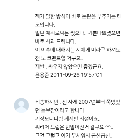
제가 말한 방식이 바로 논란을 부추기는 태
도입니다.
일단 예시로써는 썼으나.. 기분나쁘셨으면
바로 사과 드립니다.
이 이후에 대해서는 저에게 머라구 하셔도
전 노 코멘트할 거구요..
제발.. 싸우지 않았으면 좋겠군요.
윤용준
2011-09-26 19:57:01
죄송하지만.. 전 자게 2007년부터 쭉있었
던 듣보잡이라고 합니다.
기상모니터링 게시판 시절이죠..
워리어 드립은 반말이신거 같구요 ^^..
그건 그렇고 이거 무서워서 굽신굽신..