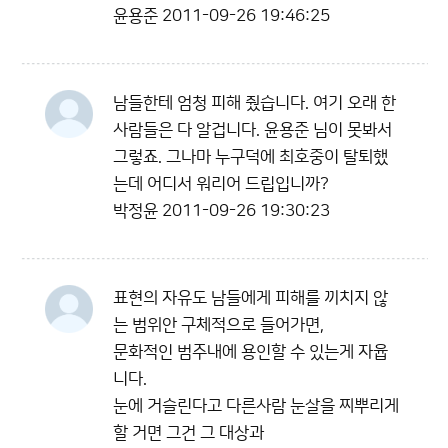
윤용준
2011-09-26 19:46:25
남들한테 엄청 피해 줬습니다. 여기 오래 한
사람들은 다 알겁니다. 윤용준 님이 못봐서
그렇죠. 그나마 누구덕에 최호중이 탈퇴했
는데 어디서 워리어 드립입니까?
박정윤
2011-09-26 19:30:23
표현의 자유도 남들에게 피해를 끼치지 않
는 범위안 구체적으로 들어가면,
문화적인 범주내에 용인할 수 있는게 자윱
니다.
눈에 거슬린다고 다른사람 눈살을 찌뿌리게
할 거면 그건 그 대상과