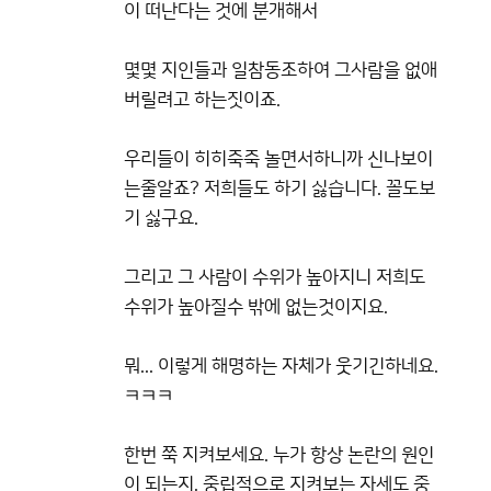
이 떠난다는 것에 분개해서
몇몇 지인들과 일참동조하여 그사람을 없애
버릴려고 하는짓이죠.
우리들이 히히죽죽 놀면서하니까 신나보이
는줄알죠? 저희들도 하기 싫습니다. 꼴도보
기 싫구요.
그리고 그 사람이 수위가 높아지니 저희도
수위가 높아질수 밖에 없는것이지요.
뭐... 이렇게 해명하는 자체가 웃기긴하네요.
ㅋㅋㅋ
한번 쭉 지켜보세요. 누가 항상 논란의 원인
이 되는지. 중립적으로 지켜보는 자세도 중