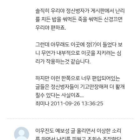
솔직히 우리야 정신병자가 게시판에서 난리
를 치든 밥을 쒀먹든 죽을 쒀먹든 신경끄면
우리야 편하죠.
그런데 아무래도 이곳에 정(?)이 들었다 보
니 무언가 내부적으로 이곳을 지키려는 심
리가 작용하는것 같습니다.
하지만 이런 한쪽으로 너무 편입되어있는
글들은 정신병자들이 기고만장해져 더 활개
칠수 있다는 사실이죠...
최미나
2011-09-26 13:36:25
이우진도 예보성 글 올리면서 이상한 소리
를 하면서 난리를 피웠고 조회수 조작한답