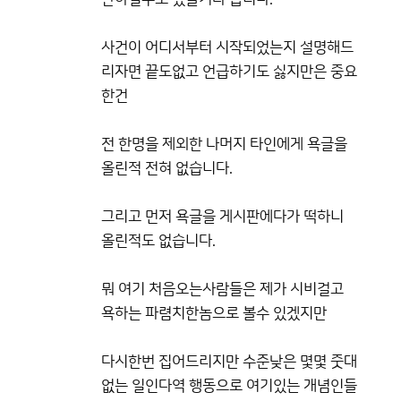
사건이 어디서부터 시작되었는지 설명해드
리자면 끝도없고 언급하기도 싫지만은 중요
한건
전 한명을 제외한 나머지 타인에게 욕글을
올린적 전혀 없습니다.
그리고 먼저 욕글을 게시판에다가 떡하니
올린적도 없습니다.
뭐 여기 처음오는사람들은 제가 시비걸고
욕하는 파렴치한놈으로 볼수 있겠지만
다시한번 집어드리지만 수준낮은 몇몇 줏대
없는 일인다역 행동으로 여기있는 개념인들