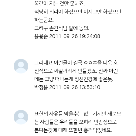
똑같아 지는 것만 못하죠.
적당히 워리어 하셨으면 이제그만 하셨으면
하는군요.
그리구 손건석님 말에 동의.
윤용준
2011-09-26 19:24:08
그러네요 이런글이 결국 ㅇㅇㅈ을 더욱 호
전적으로 찌질거리게 만들겠죠. 진짜 이런
데는 그냥 떠나는게 정신건강에 좋은듯.
박정윤
2011-09-26 13:53:10
표현의 자유를 막을수는 없는거지만 새로오
는 사람들은 우리들을 오히려 반감정으로
본다는것에 대해 또한번 충격먹었네요.