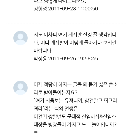
라고 점잖게 타이르더군요.
김형성
2011-09-28 11:00:50
저도 어차피 여기 게시판 신경 끌 생각입니
다. 어디 게시판이 어떻게 돌아가나 보시길
바랍니다.
박정윤
2011-09-26 19:58:45
이제 적당히 하자는 글을 왜 듣기 싫은 쓴소
리로 받아들이는지요?
´여기 처음보는 유져니까, 참견말고 찌그러
져라´라는 식의 언행은
이건머 쌍팔년도 군대적 신임하사&신임소
대장을 병장들이 가지고 노는 놀이입니까?
ㅋ